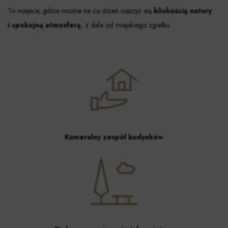
To miejsce, gdzie można na co dzień cieszyć się
bliskością natury
i spokojną atmosferą
, z dala od miejskiego zgiełku.
Kameralny zespół budynków