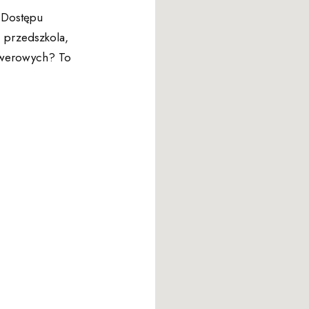
 Dostępu
, przedszkola,
rowerowych? To