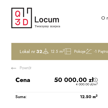
O 
2
Lokal nr
32
12.5 m
Pokoje
-1
Piętr
Powrót
Cena
50 000.00
zł
2
4 000.00
zł
/m
2
Suma:
12.50
m