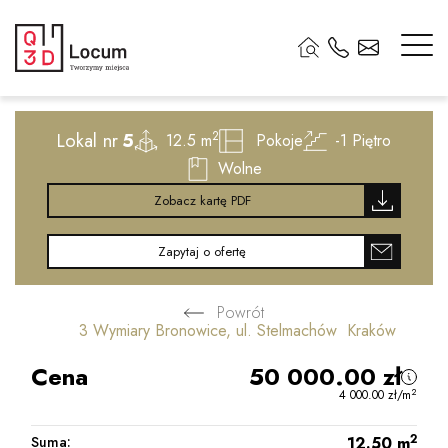
2
Lokal nr
5
2
12.5 m
Pokoje
-1
Piętro
Wolne
Zobacz kartę PDF
Zapytaj o ofertę
Powrót
3 Wymiary Bronowice, ul. Stelmachów Kraków
Cena
50 000.00
zł
2
4 000.00
zł
/m
2
Suma:
12.50
m