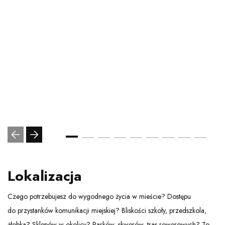
Lokalizacja
Czego potrzebujesz do wygodnego życia w mieście? Dostępu
do przystanków komunikacji miejskiej? Bliskości szkoły, przedszkola,
żłobka? Sklepów w okolicy? Parków, skwerów, tras rowerowych? To