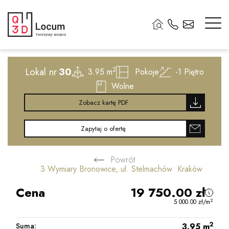
2
Lokal nr
30
2
3.95 m
Pokoje
-1
Piętro
Wolne
Zobacz kartę PDF
Zapytaj o ofertę
Powrót
3 Wymiary Bronowice, ul. Stelmachów Kraków
Cena
19 750.00
zł
2
5 000.00
zł
/m
2
Suma:
3.95
m