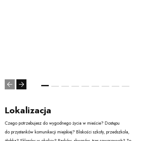
Lokalizacja
Czego potrzebujesz do wygodnego życia w mieście? Dostępu
do przystanków komunikacji miejskiej? Bliskości szkoły, przedszkola,
żłobka? Sklepów w okolicy? Parków, skwerów, tras rowerowych? To