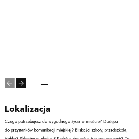
Lokalizacja
Czego potrzebujesz do wygodnego życia w mieście? Dostępu
do przystanków komunikacji miejskiej? Bliskości szkoły, przedszkola,
żłobka? Sklepów w okolicy? Parków, skwerów, tras rowerowych? To