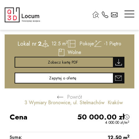
2
Lokal nr
2
2
12.5 m
Pokoje
-1
Piętro
Wolne
Zobacz kartę PDF
Zapytaj o ofertę
Powrót
3 Wymiary Bronowice, ul. Stelmachów Kraków
Cena
50 000.00
zł
2
4 000.00
zł
/m
2
Suma:
12.50
m