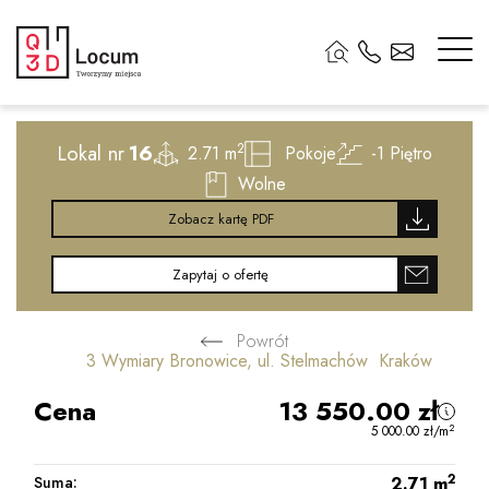
2
Lokal nr
16
2
2.71 m
Pokoje
-1
Piętro
Wolne
Zobacz kartę PDF
Zapytaj o ofertę
Powrót
3 Wymiary Bronowice, ul. Stelmachów Kraków
Cena
13 550.00
zł
2
5 000.00
zł
/m
2
Suma:
2.71
m