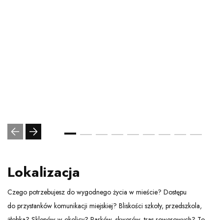
Lokalizacja
Czego potrzebujesz do wygodnego życia w mieście? Dostępu
do przystanków komunikacji miejskiej? Bliskości szkoły, przedszkola,
żłobka? Sklepów w okolicy? Parków, skwerów, tras rowerowych? To