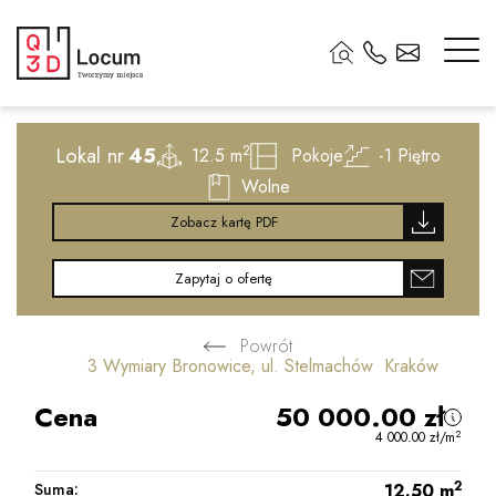
2
Lokal nr
45
2
12.5 m
Pokoje
-1
Piętro
Wolne
Zobacz kartę PDF
Zapytaj o ofertę
Powrót
3 Wymiary Bronowice, ul. Stelmachów Kraków
Cena
50 000.00
zł
2
4 000.00
zł
/m
2
Suma:
12.50
m