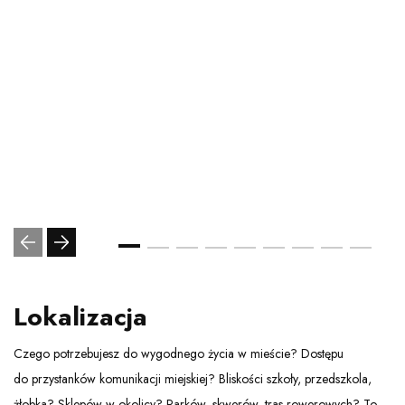
Lokalizacja
Czego potrzebujesz do wygodnego życia w mieście? Dostępu
do przystanków komunikacji miejskiej? Bliskości szkoły, przedszkola,
żłobka? Sklepów w okolicy? Parków, skwerów, tras rowerowych? To