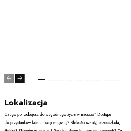
Lokalizacja
Czego potrzebujesz do wygodnego życia w mieście? Dostępu
do przystanków komunikacji miejskiej? Bliskości szkoły, przedszkola,
żłobka? Sklepów w okolicy? Parków, skwerów, tras rowerowych? To