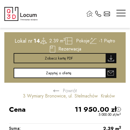
2
Lokal nr
14
2
2.39 m
Pokoje
-1
Piętro
Rezerwacja
Zobacz kartę PDF
Zapytaj o ofertę
Powrót
3 Wymiary Bronowice, ul. Stelmachów Kraków
Cena
11 950.00
zł
2
5 000.00
zł
/m
2
Suma:
2.39
m