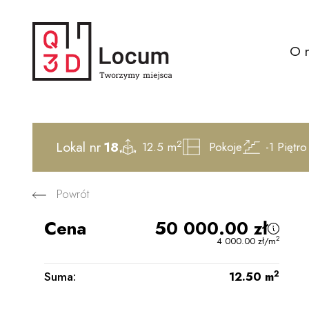
O 
2
Lokal nr
18
12.5 m
Pokoje
-1
Piętro
Powrót
Cena
50 000.00
zł
2
4 000.00
zł
/m
2
Suma:
12.50
m