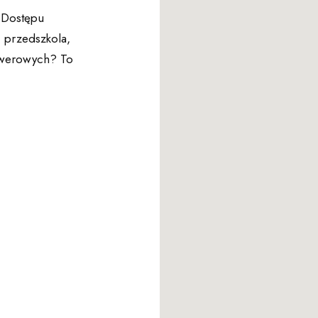
 Dostępu
, przedszkola,
rowerowych? To