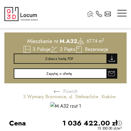
2
Mieszkanie nr
M.A32
2
67.74 m
3
Pokoje
2
Piętro
Rezerwacja
Zobacz kartę PDF
Zapytaj o ofertę
Powrót
3 Wymiary Bronowice, ul. Stelmachów Kraków
Cena
1 036 422.00
zł
2
15 300.00
zł
/m