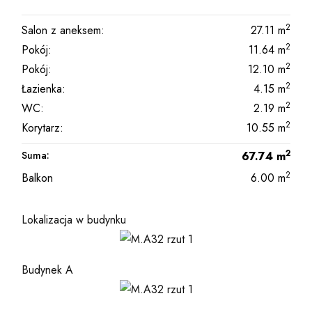
2
Salon z aneksem:
27.11
m
2
Pokój:
11.64
m
2
Pokój:
12.10
m
2
Łazienka:
4.15
m
2
WC:
2.19
m
2
Korytarz:
10.55
m
2
Suma:
67.74
m
2
Balkon
6.00
m
Lokalizacja w budynku
Budynek A