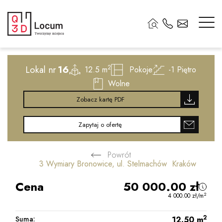
2
Lokal nr
16
2
12.5 m
Pokoje
-1
Piętro
Wolne
Zobacz kartę PDF
Zapytaj o ofertę
Powrót
3 Wymiary Bronowice, ul. Stelmachów Kraków
Cena
50 000.00
zł
2
4 000.00
zł
/m
2
Suma:
12.50
m