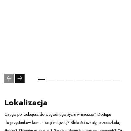
Lokalizacja
Czego potrzebujesz do wygodnego życia w mieście? Dostępu
do przystanków komunikacji miejskiej? Bliskości szkoły, przedszkola,
żłobka? Sklepów w okolicy? Parków, skwerów, tras rowerowych? To