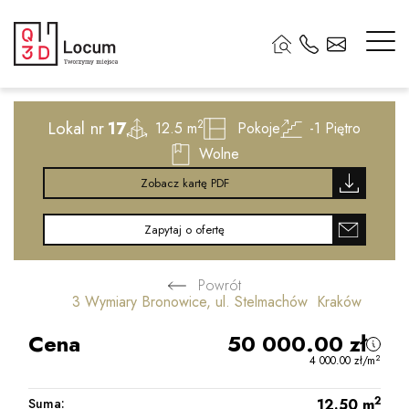
2
Lokal nr
17
2
12.5 m
Pokoje
-1
Piętro
Wolne
Zobacz kartę PDF
Zapytaj o ofertę
Powrót
3 Wymiary Bronowice, ul. Stelmachów Kraków
Cena
50 000.00
zł
2
4 000.00
zł
/m
2
Suma:
12.50
m