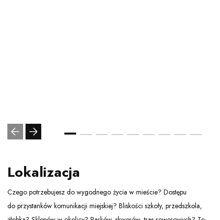
Lokalizacja
Czego potrzebujesz do wygodnego życia w mieście? Dostępu
do przystanków komunikacji miejskiej? Bliskości szkoły, przedszkola,
żłobka? Sklepów w okolicy? Parków, skwerów, tras rowerowych? To