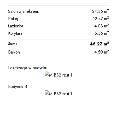
2
Salon z aneksem:
24.36
m
2
Pokój:
12.47
m
2
Łazienka:
4.08
m
2
Korytarz:
5.36
m
2
Suma:
46.27
m
2
Balkon
4.50
m
Lokalizacja w budynku
Budynek B