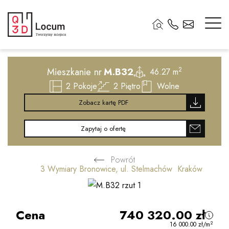
2
Mieszkanie nr
M.B32
2
46.27 m
2
Pokoje
2
Piętro
Wolne
Zobacz kartę PDF
Zapytaj o ofertę
Powrót
3 Wymiary Bronowice, ul. Stelmachów Kraków
Cena
740 320.00
zł
2
16 000.00
zł
/m