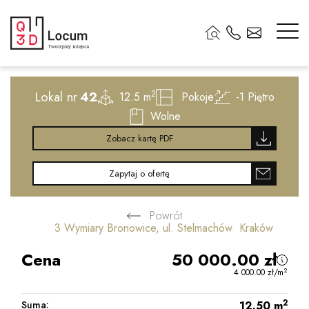
2
Lokal nr
42
2
12.5 m
Pokoje
-1
Piętro
Wolne
Zobacz kartę PDF
Zapytaj o ofertę
Powrót
3 Wymiary Bronowice, ul. Stelmachów Kraków
Cena
50 000.00
zł
2
4 000.00
zł
/m
2
Suma:
12.50
m