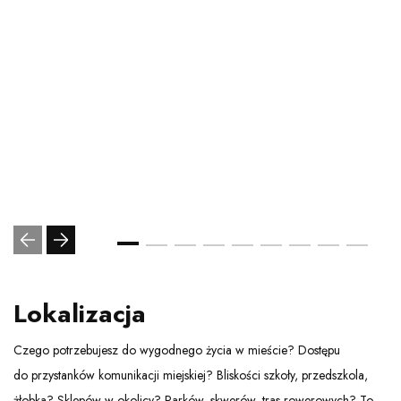
Lokalizacja
Czego potrzebujesz do wygodnego życia w mieście? Dostępu
do przystanków komunikacji miejskiej? Bliskości szkoły, przedszkola,
żłobka? Sklepów w okolicy? Parków, skwerów, tras rowerowych? To