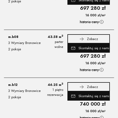
Skontaktuj się z nami
2 pokoje
697 280
zł
16 000
zł
/m²
historia ceny
2
m.b08
43.58
m
Zobacz
parter
3 Wymiary Bronowice
wolne
Skontaktuj się z nami
2 pokoje
697 280
zł
16 000
zł
/m²
historia ceny
2
m.b12
46.25
m
Zobacz
1 piętro
3 Wymiary Bronowice
rezerwacja
Skontaktuj się z nami
2 pokoje
740 000
zł
16 000
zł
/m²
historia ceny