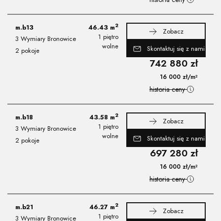
2
m.b13
46.43
m
Zobacz
1 piętro
3 Wymiary Bronowice
wolne
Skontaktuj się z nami
2 pokoje
742 880
zł
16 000
zł
/m²
historia ceny
2
m.b18
43.58
m
Zobacz
1 piętro
3 Wymiary Bronowice
wolne
Skontaktuj się z nami
2 pokoje
697 280
zł
16 000
zł
/m²
historia ceny
2
m.b21
46.27
m
Zobacz
1 piętro
3 Wymiary Bronowice