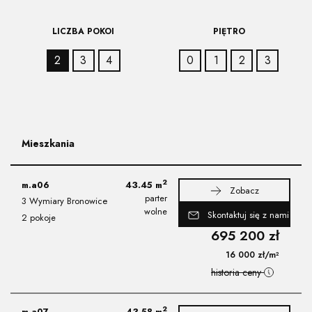
LICZBA POKOI
PIĘTRO
2
3
4
0
1
2
3
Mieszkania
2
m.a06
43.45
m
Zobacz
parter
3 Wymiary Bronowice
wolne
Skontaktuj się z nami
2 pokoje
695 200
zł
16 000
zł
/m²
historia ceny
2
m.a07
43.58
m