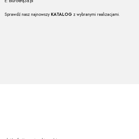
E:
biuro@q3d.pl
Sprawdź nasz najnowszy
KATALOG
z wybranymi realizacjami.