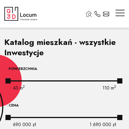
Katalog mieszkań - wszystkie
Inwestycje
POWIERZCHNIA
2
2
43
m
110
m
CENA
690 000
zł
1 690 000
zł