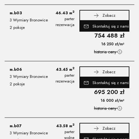
2
m.b03
46.43
m
Zobacz
parter
3 Wymiary Bronowice
rezerwacja
Skontaktuj się z nami
2 pokoje
754 488
zł
16 250
zł
/m²
historia ceny
2
m.b06
43.45
m
Zobacz
parter
3 Wymiary Bronowice
rezerwacja
Skontaktuj się z nami
2 pokoje
695 200
zł
16 000
zł
/m²
historia ceny
2
m.b07
43.58
m
Zobacz
parter
3 Wymiary Bronowice
wolne