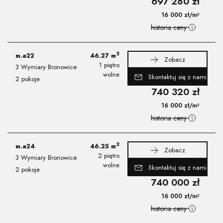
697 280
zł
16 000
zł
/m²
historia ceny
2
m.a22
46.27
m
Zobacz
1 piętro
3 Wymiary Bronowice
wolne
Skontaktuj się z nami
2 pokoje
740 320
zł
16 000
zł
/m²
historia ceny
2
m.a24
46.25
m
Zobacz
2 piętro
3 Wymiary Bronowice
wolne
Skontaktuj się z nami
2 pokoje
740 000
zł
16 000
zł
/m²
historia ceny