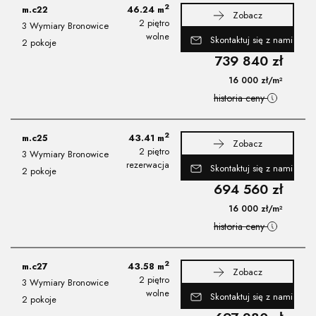
2
m.c22
46.24
m
Zobacz
2 piętro
3 Wymiary Bronowice
wolne
Skontaktuj się z nami
2 pokoje
739 840
zł
16 000
zł
/m²
historia ceny
2
m.c25
43.41
m
Zobacz
2 piętro
3 Wymiary Bronowice
rezerwacja
Skontaktuj się z nami
2 pokoje
694 560
zł
16 000
zł
/m²
historia ceny
2
m.c27
43.58
m
Zobacz
2 piętro
3 Wymiary Bronowice
wolne
Skontaktuj się z nami
2 pokoje