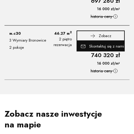
697 280
zł
16 000
zł
/m²
historia ceny
2
m.c30
46.27
m
Zobacz
2 piętro
3 Wymiary Bronowice
rezerwacja
Skontaktuj się z nami
2 pokoje
740 320
zł
16 000
zł
/m²
historia ceny
Zobacz nasze inwestycje
na mapie