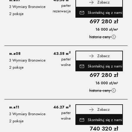
Zobacz
parter
3 Wymiary Bronowice
rezerwacja
Skontaktuj się z nami
2 pokoje
697 280
zł
16 000
zł
/m²
historia ceny
2
m.a08
43.58
m
Zobacz
parter
3 Wymiary Bronowice
wolne
Skontaktuj się z nami
2 pokoje
697 280
zł
16 000
zł
/m²
historia ceny
2
m.a11
46.27
m
Zobacz
parter
3 Wymiary Bronowice
wolne
Skontaktuj się z nami
2 pokoje
740 320
zł