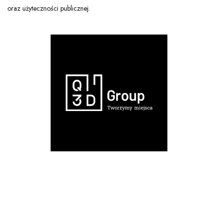
oraz użyteczności publicznej.
Strona Q3D Group
Dzięki
wspólnej wizji i doświadczeniu
trzech wzajemnie