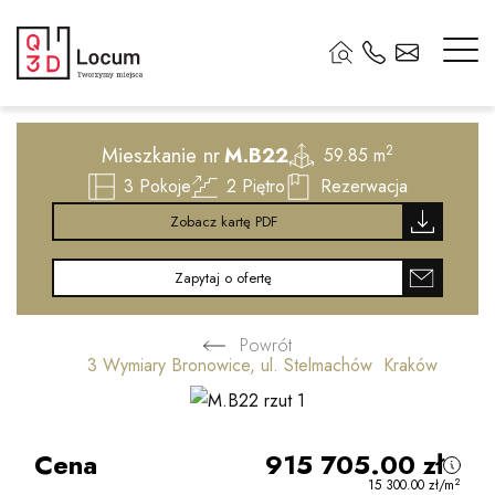
2
Mieszkanie nr
M.B22
2
59.85 m
3
Pokoje
2
Piętro
Rezerwacja
Zobacz kartę PDF
Zapytaj o ofertę
Powrót
3 Wymiary Bronowice, ul. Stelmachów Kraków
Cena
915 705.00
zł
2
15 300.00
zł
/m