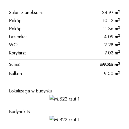
2
Salon z aneksem:
24.97
m
2
Pokój:
10.12
m
2
Pokój:
11.36
m
2
Łazienka:
4.09
m
2
WC:
2.28
m
2
Korytarz:
7.03
m
2
Suma:
59.85
m
2
Balkon
9.00
m
Lokalizacja w budynku
Budynek B