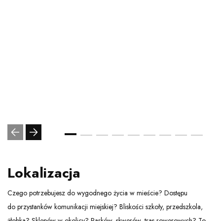
Lokalizacja
Czego potrzebujesz do wygodnego życia w mieście? Dostępu
do przystanków komunikacji miejskiej? Bliskości szkoły, przedszkola,
żłobka? Sklepów w okolicy? Parków, skwerów, tras rowerowych? To