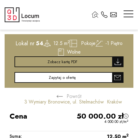
2
Lokal nr
54
2
12.5 m
Pokoje
-1
Piętro
Wolne
Zobacz kartę PDF
Zapytaj o ofertę
Powrót
3 Wymiary Bronowice, ul. Stelmachów Kraków
Cena
50 000.00
zł
2
4 000.00
zł
/m
2
Suma:
12.50
m