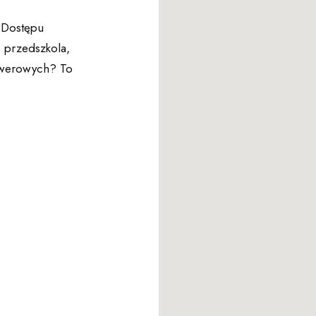
 Dostępu
, przedszkola,
rowerowych? To