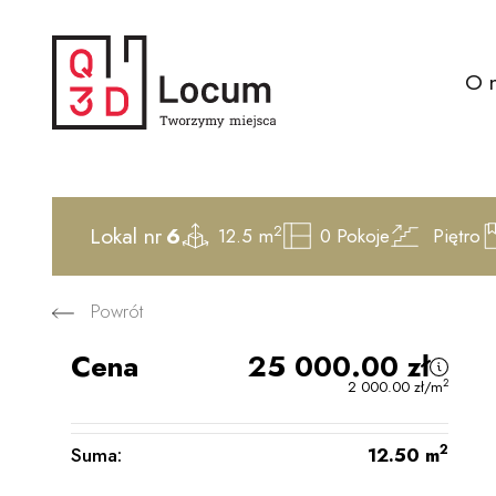
O 
2
Lokal nr
6
12.5 m
0
Pokoje
Piętro
Powrót
Cena
25 000.00
zł
2
2 000.00
zł
/m
2
Suma:
12.50
m