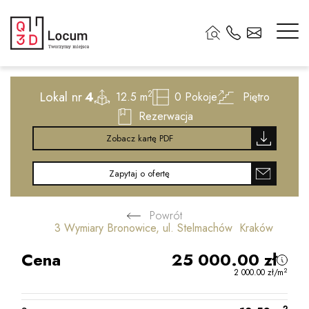
2
Lokal nr
4
2
12.5 m
0
Pokoje
Piętro
Rezerwacja
Zobacz kartę PDF
Zapytaj o ofertę
Powrót
3 Wymiary Bronowice, ul. Stelmachów Kraków
Cena
25 000.00
zł
2
2 000.00
zł
/m