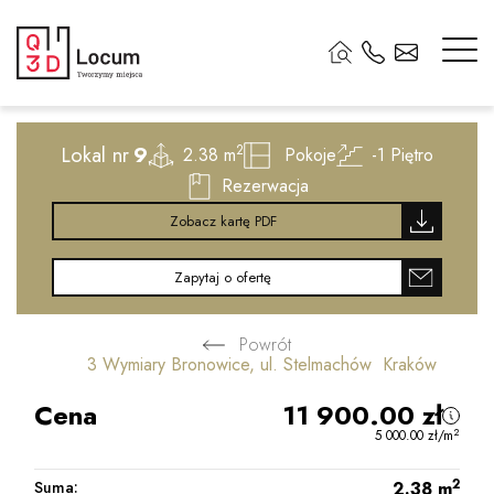
2
Lokal nr
9
2
2.38 m
Pokoje
-1
Piętro
Rezerwacja
Zobacz kartę PDF
Zapytaj o ofertę
Powrót
3 Wymiary Bronowice, ul. Stelmachów Kraków
Cena
11 900.00
zł
2
5 000.00
zł
/m
2
Suma:
2.38
m