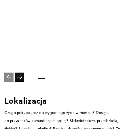
Lokalizacja
Czego potrzebujesz do wygodnego życia w mieście? Dostępu
do przystanków komunikacji miejskiej? Bliskości szkoły, przedszkola,
żłobka? Sklepów w okolicy? Parków, skwerów, tras rowerowych? To