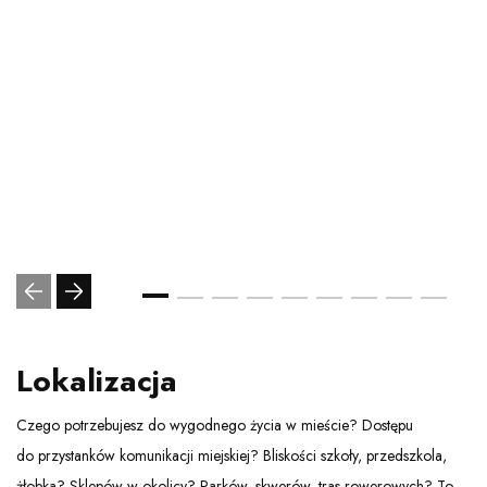
Lokalizacja
Czego potrzebujesz do wygodnego życia w mieście? Dostępu
do przystanków komunikacji miejskiej? Bliskości szkoły, przedszkola,
żłobka? Sklepów w okolicy? Parków, skwerów, tras rowerowych? To