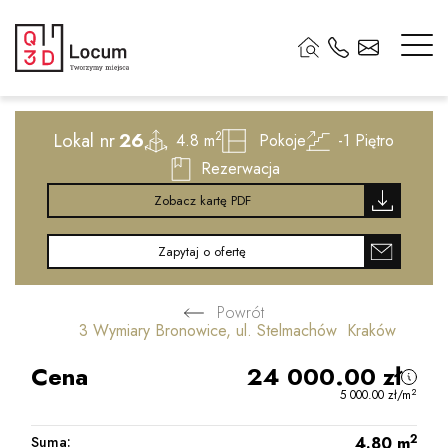
2
Lokal nr
26
2
4.8 m
Pokoje
-1
Piętro
Rezerwacja
Zobacz kartę PDF
Zapytaj o ofertę
Powrót
3 Wymiary Bronowice, ul. Stelmachów Kraków
Cena
24 000.00
zł
2
5 000.00
zł
/m
2
Suma:
4.80
m