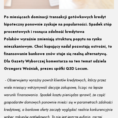
Po miesiącach dominacji transakcji gotówkowych kredyt
hipoteczny ponownie zyskuje na popularności. Spadek stóp
procentowych i rosnąca zdolność kredytowa
Polaków wyraźnie zmieniają strukturę popytu na rynku
mieszkaniowym. Choć kupujący nadal pozostają ostrożni, to
finansowanie bankowe znów staje się realną alternatywą.
Dla Gazety Wyborczej komentarza na ten temat udziela
Grzegorz Woźniak, prezes spółki Q3D Locum.
-
Obserwujemy wyraźny powrót klientów kredytowych, którzy przez
wiele miesięcy wstrzymywali decyzje zakupowe, licząc na lepsze
warunki finansowania. Spadek kosztu pieniądza sprawił, że część
gospodarstw domowych ponownie mieści się w parametrach zdolności
kredytowej, a bankowe oferty zaczęły wyglądać realnie konkurencyjnie
wobec zakupów gotówkowych. To nie jest jeszcze euforia, raczej